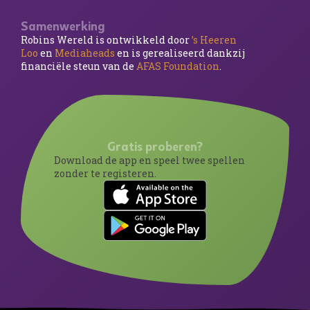
Samenwerking
Robins Wereld is ontwikkeld door
’s Heeren
Loo
en
Mediaheads
en is gerealiseerd dankzij
financiële steun van de
AFAS Foundation
.
Gratis proberen?
Download de app en speel twee spellen
zonder te registeren.