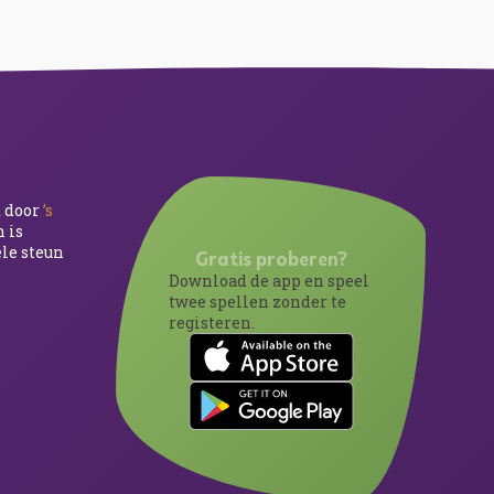
d door
’s
 is
ële steun
Gratis proberen?
Download de app en speel
twee spellen zonder te
registeren.