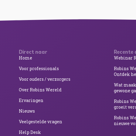
Direct naar
Recente 
Home
Webinar R
Voor professionals
Robins We
Ontdek he
Voor ouders / verzorgers
Wat maakt
Over Robins Wereld
gewone g
Ervaringen
Robins We
groeit ve
Nieuws
Robins Wer
Veelgestelde vragen
nieuwe vo
Help Desk