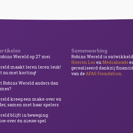
artikelen
Samenwerking
obins Wereld op 27 mei
Robins Wereld is ontwikkel
Heeren Loo
en
Mediaheads
en
reld maakt leren leren leuk!
gerealiseerd dankzij financi
t nu met korting!
van de
AFAS Foundation
.
 Robins Wereld anders dan
ames?
reld kreeg een make-over en
rder, samen met haar spelers
eld blijft in beweging:
ice-over én nieuw spel