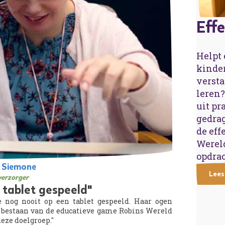
Eff
Helpt 
kinder
versta
leren? 
uit pr
gedra
de eff
Wereld
opdrac
& Siemone
Lees
erzorger
 tablet gespeeld"
 nog nooit op een tablet gespeeld. Haar ogen
t bestaan van de educatieve game Robins Wereld
eze doelgroep."